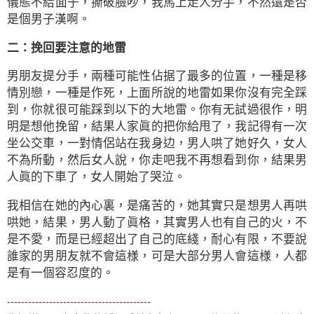
儀態不給面子，撕破臉吵，我馬上走人分手，不然還是否
是個男子漢啊。
二：挽回要注意的地雷
男朋友提分手，兩種可能性佔据了最多的位置，一種是移
情別戀，一種是作死，上面所說的地雷如果你沒有完全踩
到，你就很可能踩到以下的大地雷。你有无試過很作，明
明是想他挽留，結果人家眞的把你給甩了，我記得有一次
坐公交車，一對情侶站在我身边，男人哄了她好久，女人
不為所動，然后女人說，你走吧我不再想看到你，結果男
人眞的下車了，女人開始了哭泣。
我相信在她的內心裏，是痛苦的，她其實只是想男人再哄
哄她，結果，男人動了眞格，其實男人也有自己的火，不
是不愛，而是已經超出了自己的底綫，耐心有限，不要說
誰家的男朋友就不會這様，可是大部分男人會這様，人都
是有一個容忍度的。
-----------------------------------------