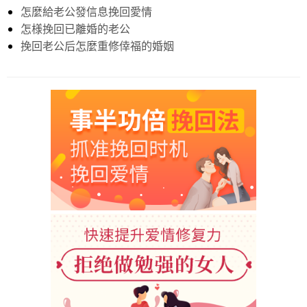
怎麼給老公發信息挽回愛情
怎様挽回已離婚的老公
挽回老公后怎麼重修倖福的婚姻