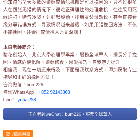
你知道吗？大多数的婚姻感情危机都是可以挽回的，只不过很多
人在慌张无措的情况下，很难正确理性的处理危机，往往采用死
缠烂打，赌气冷战，讨好献殷勤，找朋友父母劝说，甚至直接看
缘分等错误方式，导致情况越来越糟，如果用错挽回方法，不仅
不能挽回，还会把感情推入万丈深渊！
-----------------------------------------
玉白老師简介：
黎花創始人、北京大學心理學畢業、服務全球華人，擅長分手挽
回、情感危機化解、婚姻修復、戀愛技巧、自我魅力提升
相信我，现在一切还来得及，下面是我联系方式，添加获取专业
指导和正确的挽回方法！
咨询微信：bum226
咨询WhatsApp：
+852 92143363
Line：
yubai298
玉白老師weChat：bum226，服務全球華人
您可能感興趣