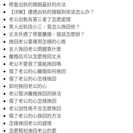
修复出轨的婚姻最好的办法
【详解】遭遇出轨的婚姻到底该怎么办？
老公出軌有第三者了怎麽處理
男人出轨找小三，我怎么挽回他？
丈夫外遇了想要離婚，我該怎麽辦？
挽回老公要運用怎様的心態
女人挽回老公関鍵靠什麼
離婚后可以怎麼挽回丈夫
老公不愛我了還能挽回嗎
傷了老公的心離婚如何挽回
傷了老公的心怎様挽回
如何挽回老公的心
老公堅決離婚挽回的辦法
傷了老公的心怎様挽回
老公說性格不合怎麼挽回
傷了老公的心挽回的方法
怎様挽回老公的感情
怎麼輕松挽回老公的愛