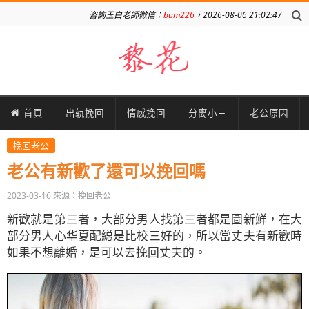
咨詢玉白老師微信：
bum226
，2026-08-06 21:02:47
首頁
出轨挽回
情感挽回
分离小三
老公原因
挽回老公
老公有新歡了還可以挽回嗎
2023-03-16
來源：挽回老公
新歡就是第三者，大部分男人找第三者都是圖新鮮，在大
部分男人心华夏配縂是比校三好的，所以當丈夫有新歡時
如果不想離婚，是可以去挽回丈夫的。