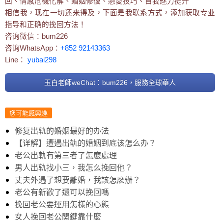
回、情感危機化解、婚姻修復、戀愛技巧、自我魅力提升
相信我，现在一切还来得及，下面是我联系方式，添加获取专业
指导和正确的挽回方法！
咨询微信：bum226
咨询WhatsApp：
+852 92143363
Line：
yubai298
玉白老師weChat：bum226，服務全球華人
您可能感興趣
修复出轨的婚姻最好的办法
【详解】遭遇出轨的婚姻到底该怎么办？
老公出軌有第三者了怎麽處理
男人出轨找小三，我怎么挽回他？
丈夫外遇了想要離婚，我該怎麽辦？
老公有新歡了還可以挽回嗎
挽回老公要運用怎様的心態
女人挽回老公関鍵靠什麼