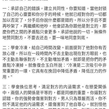
一：承認自己的錯誤，建立共同性。你要知道，當他封锁
了自己的心靈要和你分手的時候，他就已經對你的一切都
加以否定了，分手后你說什麼都是錯的。所以分手后不要
再吵架了，再繼續和他吵，他會認為你跟他是對立的，那
麼你們之間的矛盾點只會更多。承認他說的一切，無條件
地赞同對方，不要去还击，要一味地同意到底。
二：學會冷凍，給自己時間改變。前面提到了他對你有否
放心理，所以在一段時間內不去主動出現在對方眼前，也
不主動去聯係對方，不主動増加矛盾，就即是把你們的矛
盾點冷凍掉。就像復合玉白所說："冷凍是二次吸引中非
常重要的一環，它具有在挽回中降低矛盾，降低圧力的作
用。"
三：學會換位思考，満足對方的内涵需求。在戀愛関係
中，兩個人的関係是平等的，都是同様的重要。你逼對方
認錯，你的強勢會傷害到對方，男人只為尊厳而活，你不
但不満足他的内涵需求，還傷害到了他自尊心，就別怪他