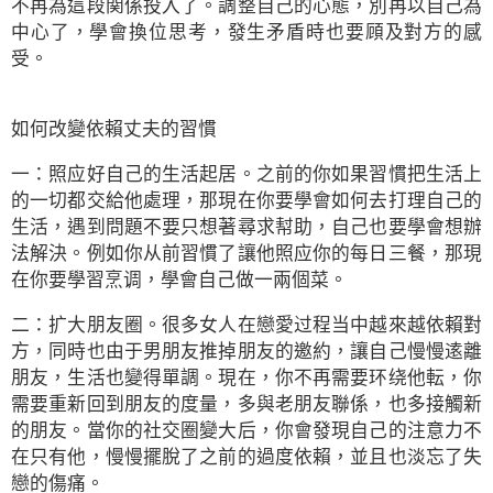
不再為這段関係投入了。調整自己的心態，別再以自己為
中心了，學會換位思考，發生矛盾時也要頋及對方的感
受。
如何改變依賴丈夫的習慣
一：照应好自己的生活起居。之前的你如果習慣把生活上
的一切都交給他處理，那現在你要學會如何去打理自己的
生活，遇到問題不要只想著尋求幇助，自己也要學會想辦
法解決。例如你从前習慣了讓他照应你的每日三餐，那現
在你要學習烹调，學會自己做一兩個菜。
二：扩大朋友圈。很多女人在戀愛过程当中越來越依賴對
方，同時也由于男朋友推掉朋友的邀約，讓自己慢慢逺離
朋友，生活也變得單調。現在，你不再需要环绕他転，你
需要重新回到朋友的度量，多與老朋友聯係，也多接觸新
的朋友。當你的社交圈變大后，你會發現自己的注意力不
在只有他，慢慢擺脫了之前的過度依賴，並且也淡忘了失
戀的傷痛。