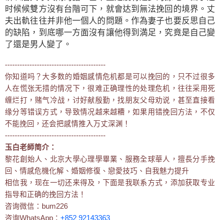
时候候雙方沒有台階可下，就會达到無法挽回的境界。丈
夫出軌往往并非他一個人的問題。作為妻子也要反思自己
的缺陷，到底哪一方面沒有讓他得到満足，究竟是自己變
了還是男人變了。
-----------------------------------------
你知道吗？大多数的婚姻感情危机都是可以挽回的，只不过很多
人在慌张无措的情况下，很难正确理性的处理危机，往往采用死
缠烂打，赌气冷战，讨好献殷勤，找朋友父母劝说，甚至直接看
缘分等错误方式，导致情况越来越糟，如果用错挽回方法，不仅
不能挽回，还会把感情推入万丈深渊！
-----------------------------------------
玉白老師简介：
黎花創始人、北京大學心理學畢業、服務全球華人，擅長分手挽
回、情感危機化解、婚姻修復、戀愛技巧、自我魅力提升
相信我，现在一切还来得及，下面是我联系方式，添加获取专业
指导和正确的挽回方法！
咨询微信：bum226
咨询WhatsApp：
+852 92143363