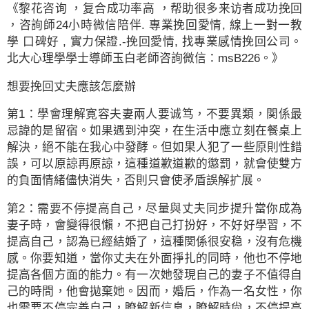
《黎花咨询 ，复合成功率高 ，帮助很多来访者成功挽回
，咨詢師24小時微信陪伴. 專業挽回愛情, 線上一對一教
學 口碑好 , 實力保證.-挽回愛情, 找專業感情挽回公司。
北大心理學學士導師玉白老師咨詢微信：msB226。》
想要挽回丈夫應該怎麼辦
第1：學會理解寛容夫妻兩人要诚笃，不要異類，関係最
忌諱的是留宿。如果遇到沖突，在生活中應立刻在餐桌上
解決，絕不能在我心中發酵。但如果人犯了一些原則性錯
誤，可以原諒再原諒，這種道歉道歉的懲罰，就會使雙方
的負面情緒儘快消失，否則只會使矛盾誤解扩展。
第2：需要不停提高自己，尽量與丈夫同步提升當你成為
妻子時，會變得很懶，不把自己打扮好，不好好學習，不
提高自己，認為已經結婚了，這種関係很安稳，沒有危機
感。你要知道，當你丈夫在外面掙扎的同時，他也不停地
提高各個方面的能力。有一次她發現自己的妻子不值得自
己的時間，他會拋棄她。因而，婚后，作為一名女性，你
也需要不停完善自己，瞭解新信息，瞭解時尙，不停提高