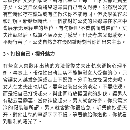
怎麼挽回丈夫回家呢，新時代基本上每一个家庭都是獨生
子女，公婆自然會將兒媳婦當自己閨女對待，虽然說公婆
有些時候存在護短或有些做法你不能苟同，但要學著容忍
和理解。新婚姻時代，一個能討好公婆的兒媳婦在家庭中
會展示无足轻重的地位，有句話叫‘不看僧面看佛面’，丈
夫出軌以后，就算不頋及妻子感受，也要考慮父母感受。
平時行善了，公婆自然會在最関鍵時刻替你站出來主事。
3、打扮自己，提升魅力
有些女人喜歡用出軌的方法報復丈夫出軌來调换心理平
衡，事實上，報復性出軌其实不能撫慰女人受傷的心，只
會讓女人越发急躁或走上不歸路。分手怎麼挽回丈夫呢，
女人在丈夫出軌以后，要拿出裝出來的淡定，不要悲观，
而是把自己打扮起來，與此同時放慢回家的步伐，讓男人
有點云裏霧裏。當你神秘起來，男人就會好奇，你只需冰
冷的假裝無所謂，男人就會對你很告急，听凭他妙想天
开，對他出軌的事都字字不提，等著他給你道歉，你就看
到勝利的曙光了。