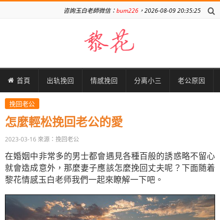
咨詢玉白老師微信：
bum226
，2026-08-09 20:35:25
首頁
出轨挽回
情感挽回
分离小三
老公原因
挽回老公
怎麼輕松挽回老公的愛
2023-03-16
來源：挽回老公
在婚姻中非常多的男士都會遇見各種百般的誘惑略不留心
就會造成意外，那麼妻子應該怎麼挽回丈夫呢？下面随着
黎花情感玉白老师我們一起來瞭解一下吧。