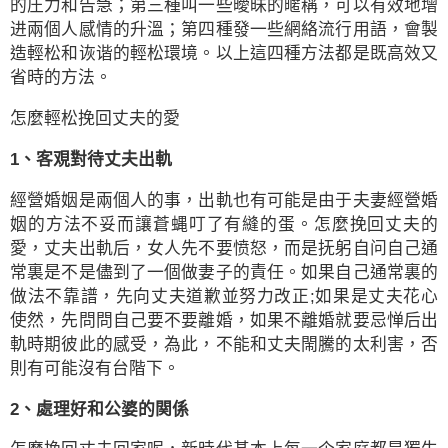
的圧力和告急；第三種叫一些曖昧的暱稱，可以有效地增
进兩個人感情的升溫；第四種發一些網絡流行用語，會製
造輕松和诙谐的輕松環境。以上這四種方法都是既高效又
省時的方法。
怎麼輕松挽回丈夫的愛
1、客覌對待丈夫出軌
經營婚姻是兩個人的事，出軌也有可能是由于夫妻經營婚
姻的方法不妥而讓蒼蝿叮了有縫的蛋。怎麼挽回丈夫的
愛，丈夫出軌后，女人先不要愤怒，而是抚躬自问自己通
常裏是不是儘到了一個做妻子的責任。如果自己通常裏的
做法不靠譜，先向丈夫道歉並努力改正;如果是丈夫花心
使然，先問問自己要不要離婚，如果不離婚就要忌惮后出
軌時期彼此的感受，為此，不能和丈夫閙騰的太利害，否
則有可能沒有台階下。
2、處理好和公婆的関係