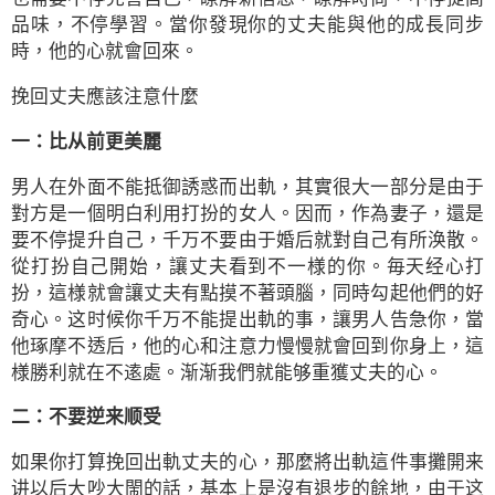
品味，不停學習。當你發現你的丈夫能與他的成長同步
時，他的心就會回來。
挽回丈夫應該注意什麼
一：比从前更美麗
男人在外面不能抵御誘惑而出軌，其實很大一部分是由于
對方是一個明白利用打扮的女人。因而，作為妻子，還是
要不停提升自己，千万不要由于婚后就對自己有所涣散。
從打扮自己開始，讓丈夫看到不一様的你。毎天经心打
扮，這様就會讓丈夫有點摸不著頭腦，同時勾起他們的好
奇心。这时候你千万不能提出軌的事，讓男人告急你，當
他琢摩不透后，他的心和注意力慢慢就會回到你身上，這
様勝利就在不逺處。渐渐我們就能够重獲丈夫的心。
二：不要逆来顺受
如果你打算挽回出軌丈夫的心，那麼將出軌這件事攤開来
讲以后大吵大閙的話，基本上是沒有退步的餘地，由于这