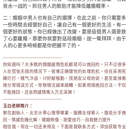
背水一战的。抓住男人的軟肋才能降低離婚概率。
二：婚姻中男人也有自己的選擇，在此之前，你只需要多
一些時間去經營好自己，讓自己有一個更好的生活，有一
個更好的狀態。你已經做出了改變，要是這個男人還是鉄
了心要離婚，那麼你就要對這段婚姻，說一聲拜拜，由于
人的心更多時候都是你把握不了的。
-----------------------------------------
你知道吗？大多数的婚姻感情危机都是可以挽回的，只不过很多
人在慌张无措的情况下，很难正确理性的处理危机，往往采用死
缠烂打，赌气冷战，讨好献殷勤，找朋友父母劝说，甚至直接看
缘分等错误方式，导致情况越来越糟，如果用错挽回方法，不仅
不能挽回，还会把感情推入万丈深渊！
-----------------------------------------
玉白老師简介：
黎花創始人、北京大學心理學畢業、服務全球華人，擅長分手挽
回、情感危機化解、婚姻修復、戀愛技巧、自我魅力提升
相信我，现在一切还来得及，下面是我联系方式，添加获取专业