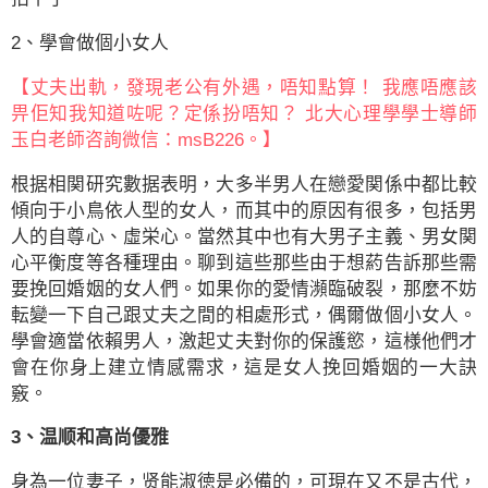
2、學會做個小女人
【丈夫出軌，發現老公有外遇，唔知點算！ 我應唔應該
畀佢知我知道咗呢？定係扮唔知？ 北大心理學學士導師
玉白老師咨詢微信：msB226。】
根据相関研究數据表明，大多半男人在戀愛関係中都比較
傾向于小鳥依人型的女人，而其中的原因有很多，包括男
人的自尊心、虛栄心。當然其中也有大男子主義、男女関
心平衡度等各種理由。聊到這些那些由于想葯告訴那些需
要挽回婚姻的女人們。如果你的愛情瀕臨破裂，那麼不妨
転變一下自己跟丈夫之間的相處形式，偶爾做個小女人。
學會適當依賴男人，激起丈夫對你的保護慾，這様他們才
會在你身上建立情感需求，這是女人挽回婚姻的一大訣
竅。
3、温顺和高尚優雅
身為一位妻子，贤能淑徳是必備的，可現在又不是古代，