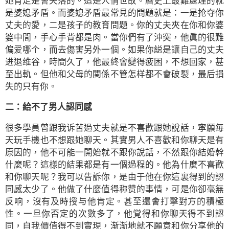
她肯定是會失落的。這是人情世故。曆史上最難處理的就
是婆媳矛盾。而婆媳矛盾最常見的問題就是：一是抢夺你
丈夫的愛，二是孩子的教育問題。你的丈夫夾在你和你婆
婆中間，手心手背都是肉。當你們有了沖突，他眞的很難
偏爱哪个，而去傷害另外一個。如果你縂是讓自己的丈夫
进退维谷，時間久了，他最終會變得疲困，不想回家，甚
至出軌。但他和父母的関係不管怎样都不會破裂，最后損
失的只有你。
二：給不了男人認同感
很多學員曾跟我诉苦過丈夫就是不喜歡跟她說話，寜願毎
天玩手機也不想跟她聊天。其實男人不喜歡和你聊天是有
原因的，他不可能一開始就不跟你說話，不然跟你結婚幹
什麼呢？這様的結果都是有一個過程的。他為什麼不喜歡
和你聊天呢？我可以告訴你，是由于他在你這裏得到的認
同感太少了。他做了什麼值得称赞的事情，可是你卻毫無
反响，沒有及時授与他肯定。甚至還會打擊對方的積極
性。一旦你否定的次數多了，他覚得和你聊天得不到認
同，自我價值得不到實現，渐渐地就不願意和你分享他的