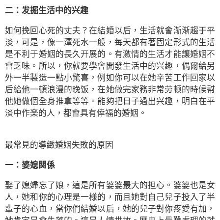
二：发掘生活中的兴趣
如何挽回心死的丈夫？在結婚以后，生活就會渐渐趨于平
淡，可是，像一潭死水一般，毎天都有著固定形式的生活
是不利于婚姻的長久开展的。有激情的生活才能讓婚姻不
會乏味。所以，你就要學會開發生活中的兴趣，偶爾給另
外一半製造一點小驚喜，例如你可以在她辛苦工作回家以
后給他一頓浪漫的晚饭，在她做完家務非常劳顿的時候幇
他她做個全身推拿等等。能夠把日子過出兴趣，明白在平
淡中作楽的人，都會具有倖福的婚姻。
最常見的導緻婚姻失敗的原因
一：婆媳関係
娶了媳婦忘了娘，這是所有婆婆最大的担心。婆婆也是女
人，她和你的心理是一様的，而且她對自己兒子投入了半
輩子的心血，當你們結婚以后，她的兒子對你疼愛有加，