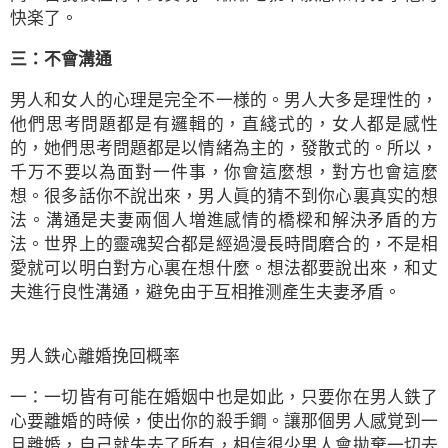
快楽了。
三：不會溝通
男人和女人的心理是完全不一様的。男人大多是理性的，
他們思考問題都是有邏輯的，直綫式的，女人都是感性
的，她們思考問題都是以情緒為主的，發散式的。所以，
千万不要以為面對一件事，你會這麼想，對方也會這麼
想。很多話你不說出來，男人眞的猜不到你心裏真实的想
法。溝通是夫妻兩個人増進感情的橋樑和解決矛盾的方
法。世界上的靈魂契合都是經過漫長時間磨合的，不是相
愛就可以明白對方心裏在想什麼。想法都要說出來，和丈
夫進行良性溝通，避免由于互相推测產生夫妻矛盾。
男人鉄心離婚挽回概率
一：一切皆有可能在婚姻中也是如此，只要你在男人鉄了
心要離婚的時候，使出你的殺手鐧。讓那個男人感覚到一
旦離婚，自己就失去了所有，相信很少男人會拋棄一切去