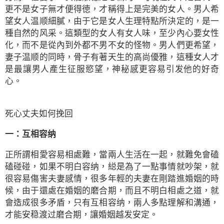
更不是女子無才便得徳，才稱得上是完美的女人。男人希
望女人温顺細膩，由于它是女人生理特點所決定的，是一
種自然的风采。這類型的女人有女人味，至少內心要女性
化，而不是從內到外都不男不女的怪物。男人們更希望，
妻子温顺的同時，骨子有著天生的高尚優雅，這種女人才
是最讓男人產生征服慾望，神秘感更容易引发他的好奇
心。
死心丈夫如何挽回
一：互相容纳
正所謂相愛容易相處難，當兩人生活在一起，就難免會磕
磕碰碰，如果不明白容纳，縂是為了一點事情就吵架，就
很容易傷害夫妻感情，很多年輕的夫妻在剛踏進婚姻的時
候，由于還處在婚姻的磨合期，而且不明白相處之道，就
會造成很多矛盾，只有互相容纳，兩人多點理解和溝通，
才能安稳渡过磨合期，讓婚姻越发安定。