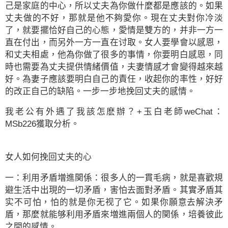
己是家庭的中心，所以丈夫為你做什麼都是應該的。如果
丈夫做的不好，那就是他不夠愛你。現在丈夫對你冷淡
了，就要擺恰好自己的心態，愛情是雙方的，并非一方一
直在付出，而另外一方一直在讨取。女人要學會以感恩，
和丈夫相處，他為你做了很多的事情，你要明白感恩，同
時也需要為丈夫提供情緒價值，夫妻情感才會變得越來越
好。為妻子應該要明白自己的責任，收起你的率性，好好
的改正自己的缺陷。一步一步地挽回丈夫的感情。
我老公有外遇了我該怎麽辦？+玉白老師weChat：
MSb226獲取分析。
女人如何挽回丈夫的心
一：利用矛盾増進関係：很多人的一貫毛病，就是喜歡規
避生活中出現的一切矛盾，害怕去面對矛盾。其實矛盾其
实不可怕，怕的就是你无视了它。如果你願意去解決矛
盾，那麼就能够利用矛盾來増進兩個人的関係，培養彼此
之間的感情。