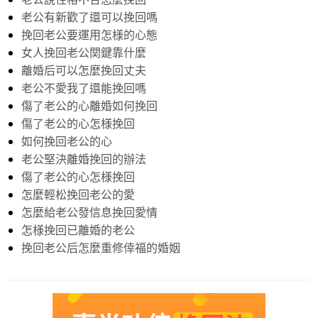
老公有新歡了還可以挽回嗎
挽回老公要運用怎様的心態
女人挽回老公関鍵靠什麼
離婚后可以怎麼挽回丈夫
老公不愛我了還能挽回嗎
傷了老公的心離婚如何挽回
傷了老公的心怎様挽回
如何挽回老公的心
老公堅決離婚挽回的辦法
傷了老公的心怎様挽回
怎麼輕松挽回老公的愛
怎麼給老公發信息挽回愛情
怎様挽回已離婚的老公
挽回老公后怎麼重修倖福的婚姻