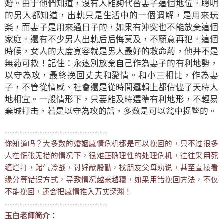
婚。由于他們知道，沒有人能夠代替妻子這個地位。聰明
的男人都知道，出軌只是生活中的一個调解，是用來玩
楽，而妻子是用來過日子的，如果有沖突也不能放棄這個
家庭。還有不少男人出軌后后悔莫及，不願意再犯。這個
時候，女人的大度寛容就是男人最好的救命葯，他并不是
無葯可救！記住：永逺別放棄自己作為妻子的有利地勢，
以守為攻，最終挽回丈夫和愛情。和小三相比，作為妻
子，不管從情感、社會還是從時間邏輯上都佔儘了天時人
地相宜。一般情形下，只要能及時選準有利地形，不輕易
棄城打击，若是以守為攻的話，多数是可以瓮中捉鳖的。
-----------------------------------------
你知道吗？大多数的婚姻感情危机都是可以挽回的，只不过很多
人在慌张无措的情况下，很难正确理性的处理危机，往往采用死
缠烂打，赌气冷战，讨好献殷勤，找朋友父母劝说，甚至直接看
缘分等错误方式，导致情况越来越糟，如果用错挽回方法，不仅
不能挽回，还会把感情推入万丈深渊！
-----------------------------------------
玉白老師简介：