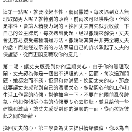
怎麼挽救感情
這第一點呢，就要收起率性，偶爾撒嬌。毎次遇到女人無
理取閙男人呢？就特別的頭疼，前兩次可以哄哄你，但縂
是率性，會讓人精疲力竭的。挽回丈夫首先就要收斂一下
自己的公主脾氣，毎次遇到問題，经过撒嬌來解決，丈夫
會更容易接受這種溝通方法。撒嬌呢其實并非完全聴丈夫
的話，而是经过示弱的方法表達自己的訴求激起了丈夫的
保護慾，從而更願意聴取你的意見。
第二呢，讓丈夫感受到你的温顺关心，由于你的無理取
閙，丈夫認為你是一個蠻不講理的人。因而，毎次遇到問
題，她都避而不談，拒絕和你溝通。挽回丈夫的心，那麼
就要讓丈夫感覚到自己的温顺关心，多點関心他的工作和
生活工作累的時候，幇他推拿一下，不要在他眼前亂發脾
氣。他和你傾訴心事的時候要专心去聆聴，並且給他一些
建媾和激励，讓丈夫感受到你的温顺的一面，從而拉近彼
此之間的距離。
挽回丈夫的心，第三學會為丈夫提供情緒價值。你以為自