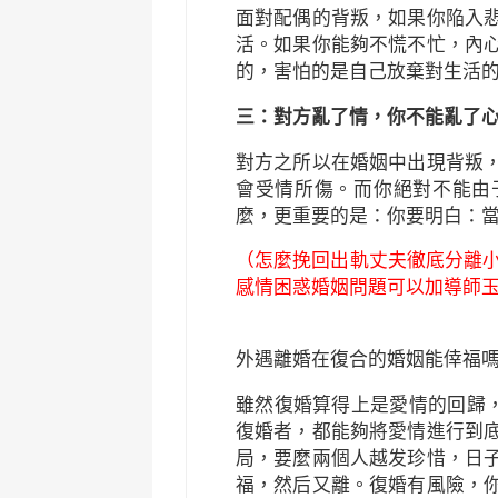
面對配偶的背叛，如果你陥入
活。如果你能夠不慌不忙，內
的，害怕的是自己放棄對生活
三：對方亂了情，你不能亂了
對方之所以在婚姻中出現背叛
會受情所傷。而你絕對不能由
麼，更重要的是：你要明白：
（怎麼挽回出軌丈夫徹底分離小
感情困惑婚姻問題可以加導師玉|白
外遇離婚在復合的婚姻能倖福
雖然復婚算得上是愛情的回歸，
復婚者，都能夠將愛情進行到
局，要麼兩個人越发珍惜，日
福，然后又離。復婚有風險，