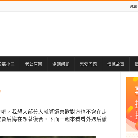
咨詢
分离小三
老公原因
婚姻问题
恋爱问题
情感故事
嗎
合吧，我想大部分人就算還喜歡對方也不會在走
能會后悔在想著復合，下面一起來看看外遇后離