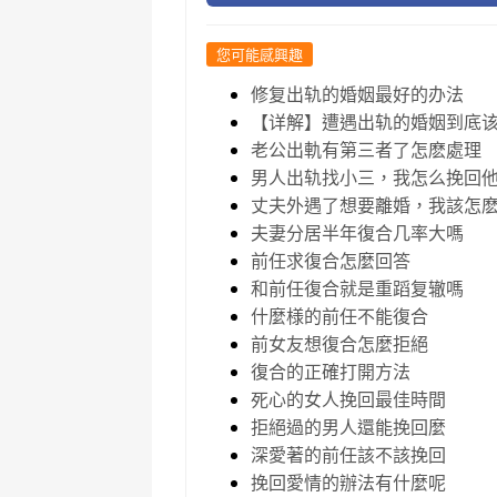
您可能感興趣
修复出轨的婚姻最好的办法
【详解】遭遇出轨的婚姻到底
老公出軌有第三者了怎麽處理
男人出轨找小三，我怎么挽回
丈夫外遇了想要離婚，我該怎
夫妻分居半年復合几率大嗎
前任求復合怎麼回答
和前任復合就是重蹈复辙嗎
什麼様的前任不能復合
前女友想復合怎麼拒絕
復合的正確打開方法
死心的女人挽回最佳時間
拒絕過的男人還能挽回麼
深愛著的前任該不該挽回
挽回愛情的辦法有什麼呢