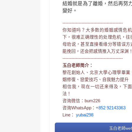
結婚就是為了離婚，然后再努
變好。
-----------------------------------------
你知道吗？大多数的婚姻感情危
下，很难正确理性的处理危机，往
母劝说，甚至直接看缘分等错误方
能挽回，还会把感情推入万丈深渊
-----------------------------------------
玉白老師简介：
黎花創始人、北京大學心理學畢業
姻修復、戀愛技巧、自我魅力提升
相信我，现在一切还来得及，下
法！
咨询微信：bum226
咨询WhatsApp：
+852 92143363
Line：
yubai298
玉白老師weC