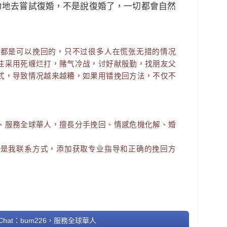
力地去嘗試復婚，不是說復婚了，一切都會自然
机都是可以挽回的，只不过很多人在慌张无措的情况
往采用死缠烂打，赌气冷战，讨好献殷勤，找朋友父
式，导致情况越来越糟，如果用错挽回方法，不仅不
！
、服務全球華人，擅長分手挽回、情感危機化解、婚
面是我联系方式，添加获取专业指导和正确的挽回方
hat：bum226，服務全球華人