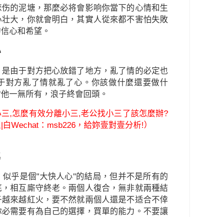
悲伤的泥塘，那麼必将會影响你當下的心情和生
心壮大，你就會明白，其實人從來都不害怕失敗
的信心和希望。
心
，是由于對方把心放錯了地方，亂了情的必定也
于對方亂了情就亂了心。你該做什麼還要做什
當他一無所有，浪子終會回頭。
三,怎麼有效分離小三,老公找小三了該怎麼辦?
Wechat：msb226，給妳壹對壹分析!）
嗎
似乎是個"大快人心"的結局，但并不是所有的
底，相互廝守終老。兩個人復合，無非就兩種結
子越來越紅火，要不然就兩個人還是不适合不倖
你必需要有為自己的選擇，買單的能力。不要讓